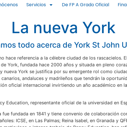
nócenos
Servicios
De FP A Grado Oficial
Fin
La nueva York
mos todo acerca de York St John U
 no hace referencia a la célebre ciudad de los rascacielos. El
ad de York, fundada hace 2000 años y situada en pleno cora
 y nueva York se justifica por su emergente rol como ciud
 canarios, andaluces y madrileños que tendrán la oportuni
ción oficial internacional invirtiendo un año académico en l
cy Education, representante oficial de la universidad en Es
a fue fundada en 1841 y tiene convenio de colaboración co
ñoles: ICSE, en Las Palmas; Reina Isabel, en Granada y QF