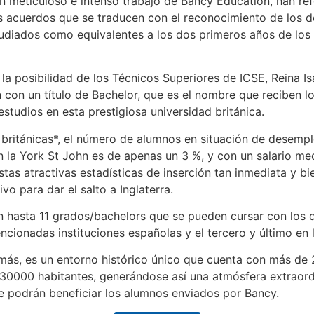
un meticuloso e intenso trabajo de Bancy Education, han re
s acuerdos que se traducen con el reconocimiento de los 
udiados como equivalentes a los dos primeros años de los
 la posibilidad de los Técnicos Superiores de ICSE, Reina I
con un título de Bachelor, que es el nombre que reciben lo
studios en esta prestigiosa universidad británica.
 británicas*, el número de alumnos en situación de desempl
en la York St John es de apenas un 3 %, y con un salario m
stas atractivas estadísticas de inserción tan inmediata y 
vo para dar el salto a Inglaterra.
en hasta 11 grados/bachelors que se pueden cursar con los
encionadas instituciones españolas y el tercero y último en 
más, es un entorno histórico único que cuenta con más de
30000 habitantes, generándose así una atmósfera extraordin
se podrán beneficiar los alumnos enviados por Bancy.