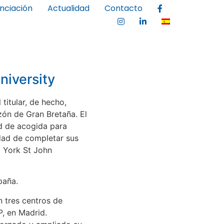
anciación
Actualidad
Contacto
niversity
 titular, de hecho,
zón de Gran Bretaña. El
ad de acogida para
dad de completar sus
a York St John
paña.
n tres centros de
P, en Madrid.