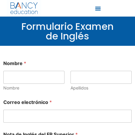
Formulario Examen
de Inglés
Nombre
*
Nombre
Apellidos
Correo electrónico
*
I
Nota de Inglés del FP Superior
*