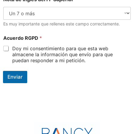
n
g
l
é
s
Es muy importante que rellenes este campo correctamente.
C
A
o
Acuerdo RGPD
*
c
r
u
r
Doy mi consentimiento para que esta web
e
e
almacene la información que envío para que
r
o
puedan responder a mi petición.
d
N
o
o
*
t
Enviar
R
a
G
P
D