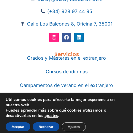
(+34) 928 97 44 95
Calle Los Balcones 8, Oficina 7, 35001
Servicios
Grados y Másteres en el extranjero
Cursos de idiomas
Campamentos de verano en el extranjero
GC Summer School
Utilizamos cookies para ofrecerte la mejor experiencia en
nuestra web.
Puedes aprender más sobre qué cookies utilizamos o
© All Rights Reserved.
desactivarlas en los
ajustes
.
Política de Privacidad
Política de cookies
Aceptar
Rechazar
Ajustes